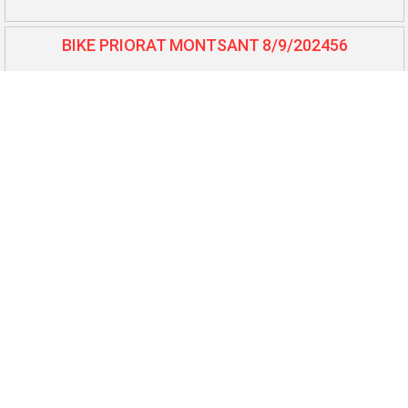
BIKE PRIORAT MONTSANT 8/9/202456
BTT L'Auberge - Benissanet 7/7/202457
Cursa Lo Balcó - Camarles 6/7/202458
10.000 i 5.000 El Perelló 25/5/202459