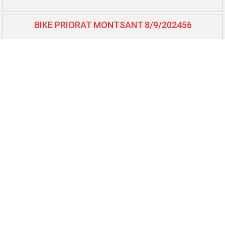
BIKE PRIORAT MONTSANT 8/9/202456
BTT L'Auberge - Benissanet 7/7/202457
Cursa Lo Balcó - Camarles 6/7/202458
10.000 i 5.000 El Perelló 25/5/202459