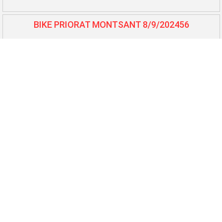
BIKE PRIORAT MONTSANT 8/9/202456
BTT L'Auberge - Benissanet 7/7/202457
Cursa Lo Balcó - Camarles 6/7/202458
10.000 i 5.000 El Perelló 25/5/202459