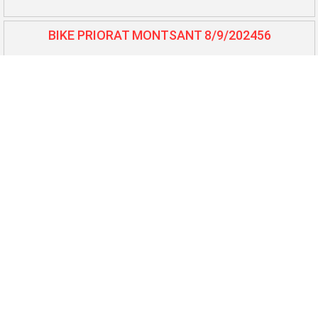
BIKE PRIORAT MONTSANT 8/9/202456
BTT L'Auberge - Benissanet 7/7/202457
Cursa Lo Balcó - Camarles 6/7/202458
10.000 i 5.000 El Perelló 25/5/202459