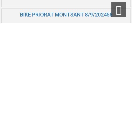
BIKE PRIORAT MONTSANT 8/9/202456
BTT L'Auberge - Benissanet 7/7/202457
Cursa Lo Balcó - Camarles 6/7/202458
10.000 i 5.000 El Perelló 25/5/202459