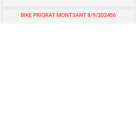
BIKE PRIORAT MONTSANT 8/9/202456
BTT L'Auberge - Benissanet 7/7/202457
Cursa Lo Balcó - Camarles 6/7/202458
10.000 i 5.000 El Perelló 25/5/202459