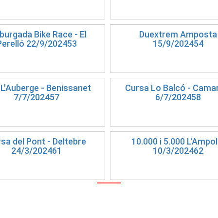
urgada Bike Race - El
Duextrem Amposta
Perelló 22/9/202453
15/9/202454
L'Auberge - Benissanet
Cursa Lo Balcó - Cama
7/7/202457
6/7/202458
sa del Pont - Deltebre
10.000 i 5.000 L'Ampol
24/3/202461
10/3/202462