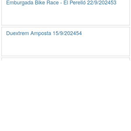
Emburgada Bike Race - El Perelló 22/9/202453
Duextrem Amposta 15/9/202454
5.000 i 10.000 DE JESÚS 14/9/202455
BIKE PRIORAT MONTSANT 8/9/202456
BTT L'Auberge - Benissanet 7/7/202457