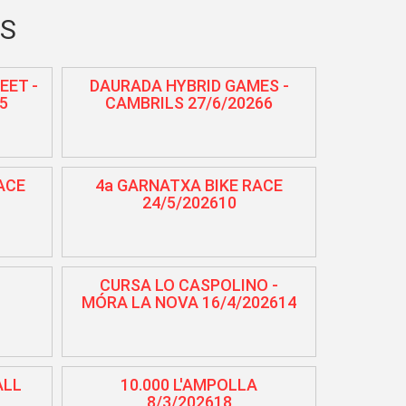
NS
EET -
DAURADA HYBRID GAMES -
5
CAMBRILS 27/6/20266
ACE
4a GARNATXA BIKE RACE
24/5/202610
CURSA LO CASPOLINO -
MÓRA LA NOVA 16/4/202614
ALL
10.000 L'AMPOLLA
8/3/202618