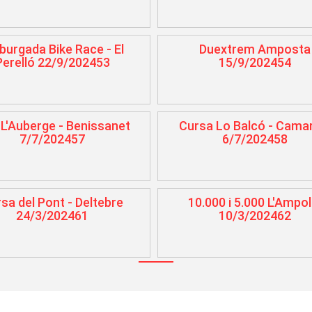
urgada Bike Race - El
Duextrem Amposta
Perelló 22/9/202453
15/9/202454
L'Auberge - Benissanet
Cursa Lo Balcó - Cama
7/7/202457
6/7/202458
sa del Pont - Deltebre
10.000 i 5.000 L'Ampol
24/3/202461
10/3/202462