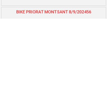
BIKE PRIORAT MONTSANT 8/9/202456
BTT L'Auberge - Benissanet 7/7/202457
Cursa Lo Balcó - Camarles 6/7/202458
10.000 i 5.000 El Perelló 25/5/202459